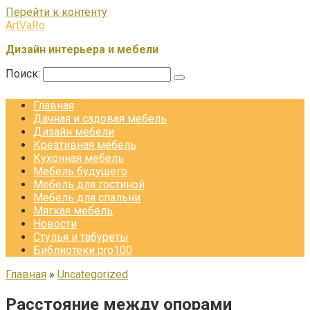
Перейти к контенту
ArtVaRo
Дизайн интерьера и мебели
Поиск:
Главная
Дачная и садовая мебель
Дизайн мебели
Креативная мебель
Кухонная мебель
Мебель будущего
Мебель для гостиной
Мебель для спальни
Мягкая мебель
Новости
Стулья и табуреты
Библиотеки pro100
Главная
»
Uncategorized
Расстояние между опорами