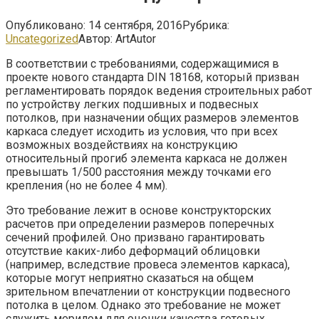
Опубликовано:
14 сентября, 2016
Рубрика:
Uncategorized
Автор:
ArtAutor
В соответствии с требованиями, содержащимися в
проекте нового стандарта DIN 18168, который призван
регламентировать порядок ведения строительных работ
по устройству легких подшивных и подвесных
потолков, при назначении общих размеров элементов
каркаса следует исходить из условия
, что при всех
возможных воздействиях на конструкцию
относительный прогиб элемента каркаса не должен
превышать 1/500 расстояния между точками его
крепления (но не более 4 мм).
Это требование лежит в основе конструкторских
расчетов при определении размеров поперечных
сечений профилей. Оно призвано гарантировать
отсутствие каких-либо деформаций облицовки
(например, вследствие провеса элементов каркаса),
которые могут неприятно сказаться на общем
зрительном впечатлении от конструкции подвесного
потолка в целом. Однако это требование не может
служить мерилом для оценки качества готовых