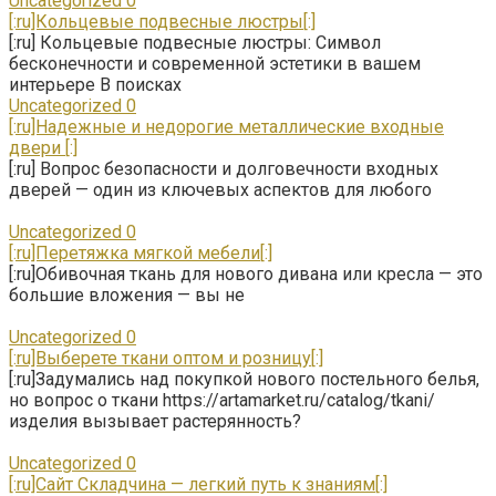
Uncategorized
0
[:ru]Кольцевые подвесные люстры[:]
[:ru] Кольцевые подвесные люстры: Символ
бесконечности и современной эстетики в вашем
интерьере В поисках
Uncategorized
0
[:ru]Надежные и недорогие металлические входные
двери [:]
[:ru] Вопрос безопасности и долговечности входных
дверей — один из ключевых аспектов для любого
Uncategorized
0
[:ru]Перетяжка мягкой мебели[:]
[:ru]Обивочная ткань для нового дивана или кресла — это
большие вложения — вы не
Uncategorized
0
[:ru]Выберете ткани оптом и розницу[:]
[:ru]Задумались над покупкой нового постельного белья,
но вопрос о ткани https://artamarket.ru/catalog/tkani/
изделия вызывает растерянность?
Uncategorized
0
[:ru]Сайт Складчина — легкий путь к знаниям[:]