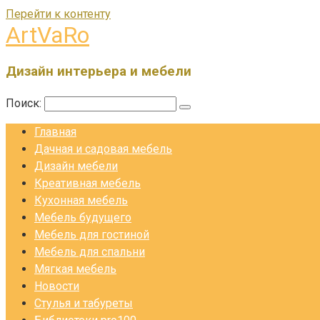
Перейти к контенту
ArtVaRo
Дизайн интерьера и мебели
Поиск:
Главная
Дачная и садовая мебель
Дизайн мебели
Креативная мебель
Кухонная мебель
Мебель будущего
Мебель для гостиной
Мебель для спальни
Мягкая мебель
Новости
Стулья и табуреты