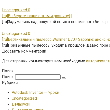
Uncategorized
0
[:ru]Выберете ткани оптом и розницу[:]
[:ru]Задумались над покупкой нового постельного белья, но
Uncategorized
0
[:ru]Вертикальный пылесос Wollmer D707 Sapphire: анонс но
[:ru]Привычные пылесосы уходят в прошлое. Давно пора з
Добавить комментарий
Для отправки комментария вам необходимо
авторизоват
Поиск
Поиск:
Рубрики
Autodesk Inventor — Уроки
Uncategorized
Беларускі