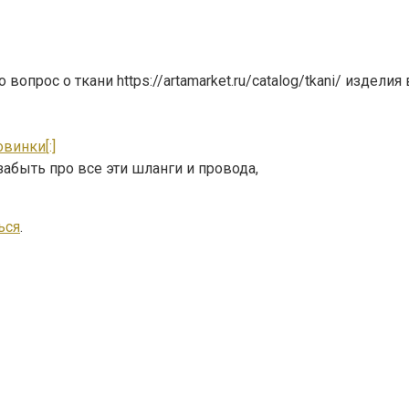
 вопрос о ткани https://artamarket.ru/catalog/tkani/ издел
винки[:]
абыть про все эти шланги и провода,
ься
.