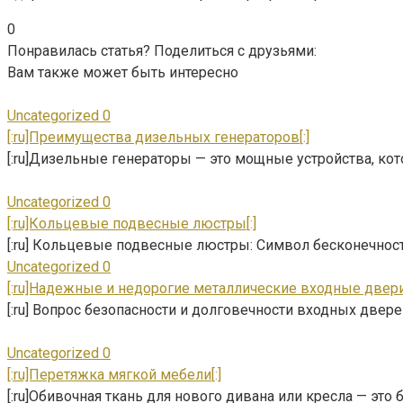
0
Понравилась статья? Поделиться с друзьями:
Вам также может быть интересно
Uncategorized
0
[:ru]Преимущества дизельных генераторов[:]
[:ru]Дизельные генераторы — это мощные устройства, к
Uncategorized
0
[:ru]Кольцевые подвесные люстры[:]
[:ru] Кольцевые подвесные люстры: Символ бесконечнос
Uncategorized
0
[:ru]Надежные и недорогие металлические входные двери 
[:ru] Вопрос безопасности и долговечности входных двер
Uncategorized
0
[:ru]Перетяжка мягкой мебели[:]
[:ru]Обивочная ткань для нового дивана или кресла — эт