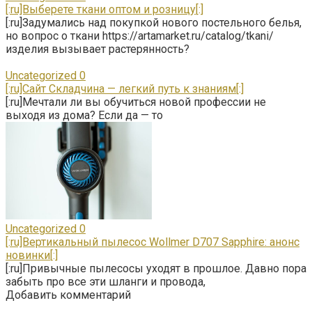
[:ru]Выберете ткани оптом и розницу[:]
[:ru]Задумались над покупкой нового постельного белья,
но вопрос о ткани https://artamarket.ru/catalog/tkani/
изделия вызывает растерянность?
Uncategorized
0
[:ru]Сайт Складчина — легкий путь к знаниям[:]
[:ru]Мечтали ли вы обучиться новой профессии не
выходя из дома? Если да — то
Uncategorized
0
[:ru]Вертикальный пылесос Wollmer D707 Sapphire: анонс
новинки[:]
[:ru]Привычные пылесосы уходят в прошлое. Давно пора
забыть про все эти шланги и провода,
Добавить комментарий