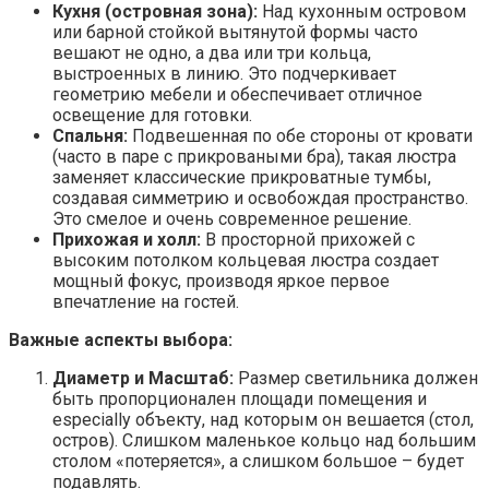
Кухня (островная зона):
Над кухонным островом
или барной стойкой вытянутой формы часто
вешают не одно, а два или три кольца,
выстроенных в линию. Это подчеркивает
геометрию мебели и обеспечивает отличное
освещение для готовки.
Спальня:
Подвешенная по обе стороны от кровати
(часто в паре с прикроваными бра), такая люстра
заменяет классические прикроватные тумбы,
создавая симметрию и освобождая пространство.
Это смелое и очень современное решение.
Прихожая и холл:
В просторной прихожей с
высоким потолком кольцевая люстра создает
мощный фокус, производя яркое первое
впечатление на гостей.
Важные аспекты выбора:
Диаметр и Масштаб:
Размер светильника должен
быть пропорционален площади помещения и
especially объекту, над которым он вешается (стол,
остров). Слишком маленькое кольцо над большим
столом «потеряется», а слишком большое – будет
подавлять.