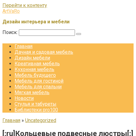
Перейти к контенту
ArtVaRo
Дизайн интерьера и мебели
Поиск:
Главная
Дачная и садовая мебель
Дизайн мебели
Креативная мебель
Кухонная мебель
Мебель будущего
Мебель для гостиной
Мебель для спальни
Мягкая мебель
Новости
Стулья и табуреты
Библиотеки pro100
Главная
»
Uncategorized
[:ru]Кольцевые подвесные люстры[:]