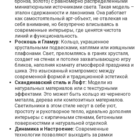
бронза, золото) с равномерно распределенными
миниатюрными источниками света. Такая модель –
эталон сдержанности и лаконизма. Она работает
как самостоятельный арт-объект, не отвлекая на
себя внимание, но безупречно вписываясь в
современные интерьеры, где ценятся чистота
линий и функциональность.
Роскошь и Гламур:
Кольцо, украшенное
хрустальными подвесками, каплями или изящными
плафонами. Свет, преломляясь в гранях хрусталя,
создает на стенах и потолке захватывающую игру
бликов, наполняя комнату атмосферой праздника и
шика. Это изысканный компромисс между
современной формой и традиционной эстетикой.
Скандинавский стиль и Лофт:
Модели из
натуральных материалов или с текстурными
эффектами. Это может быть кольцо из черненого
металла, дерева или композитных материалов.
Светильники в этом стиле несут в себе уют,
простоту и рукотворное тепло, идеально дополняя
интерьеры с кирпичными стенами, бетонными
поверхностями и натуральной отделкой.
Динамика и Настроение:
Современные
технологии позволяют выходить за рамки