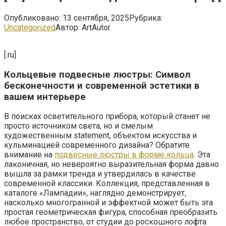
Опубликовано:
13 сентября, 2025
Рубрика:
Uncategorized
Автор:
ArtAutor
[:ru]
Кольцевые подвесные люстры: Символ
бесконечности и современной эстетики в
вашем интерьере
В поисках осветительного прибора, который станет не
просто источником света, но и смелым
художественным statement, объектом искусства и
кульминацией современного дизайна? Обратите
внимание на
подвесные люстры в форме кольца
. Эта
лаконичная, но невероятно выразительная форма давно
вышла за рамки тренда и утвердилась в качестве
современной классики. Коллекция, представленная в
каталоге «Лампaдии», наглядно демонстрирует,
насколько многогранной и эффектной может быть эта
простая геометрическая фигура, способная преобразить
любое пространство, от студии до роскошного лофта.