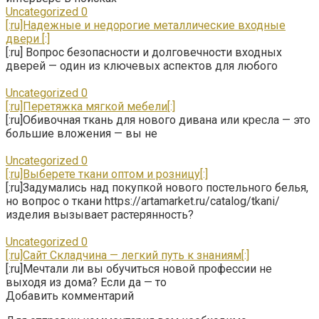
Uncategorized
0
[:ru]Надежные и недорогие металлические входные
двери [:]
[:ru] Вопрос безопасности и долговечности входных
дверей — один из ключевых аспектов для любого
Uncategorized
0
[:ru]Перетяжка мягкой мебели[:]
[:ru]Обивочная ткань для нового дивана или кресла — это
большие вложения — вы не
Uncategorized
0
[:ru]Выберете ткани оптом и розницу[:]
[:ru]Задумались над покупкой нового постельного белья,
но вопрос о ткани https://artamarket.ru/catalog/tkani/
изделия вызывает растерянность?
Uncategorized
0
[:ru]Сайт Складчина — легкий путь к знаниям[:]
[:ru]Мечтали ли вы обучиться новой профессии не
выходя из дома? Если да — то
Добавить комментарий