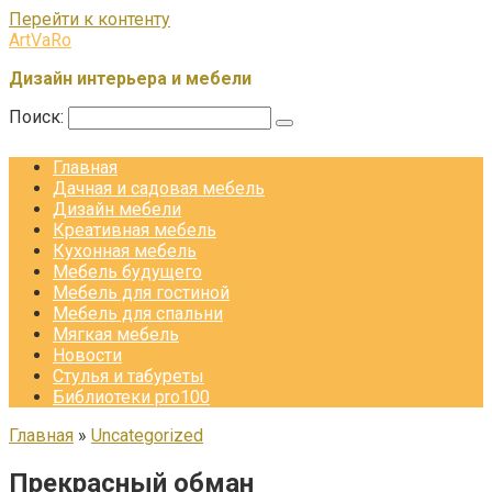
Перейти к контенту
ArtVaRo
Дизайн интерьера и мебели
Поиск:
Главная
Дачная и садовая мебель
Дизайн мебели
Креативная мебель
Кухонная мебель
Мебель будущего
Мебель для гостиной
Мебель для спальни
Мягкая мебель
Новости
Стулья и табуреты
Библиотеки pro100
Главная
»
Uncategorized
Прекрасный обман