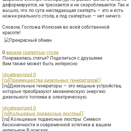
деформируется, не трескается и не скоробливается.
Так и
вышло, что по сути ниспадающая скатерть — это и есть
ножки реального стола, а под скатертью — нет ничего.
Словом, Госпожа Иллюзия во всей собственной
красоте!
0
акрила
скатертью
стола
Понравилась статья? Поделиться с друзьями:
Вам также может быть интересно
Uncategorized
0
[:ru]Преимущества дизельных генераторов[:]
[:ru]Дизельные генераторы — это мощные устройства,
которые преобразуют механическую энергию
дизельного топлива в электрическую.
Uncategorized
0
[:ru]Кольцевые подвесные люстры[:]
[:ru] Кольцевые подвесные люстры: Символ
бесконечности и современной эстетики в вашем
интерьере В поисках