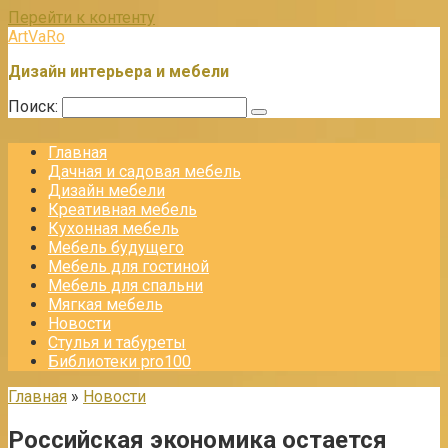
Перейти к контенту
ArtVaRo
Дизайн интерьера и мебели
Поиск:
Главная
Дачная и садовая мебель
Дизайн мебели
Креативная мебель
Кухонная мебель
Мебель будущего
Мебель для гостиной
Мебель для спальни
Мягкая мебель
Новости
Стулья и табуреты
Библиотеки pro100
Главная
»
Новости
Российская экономика остается