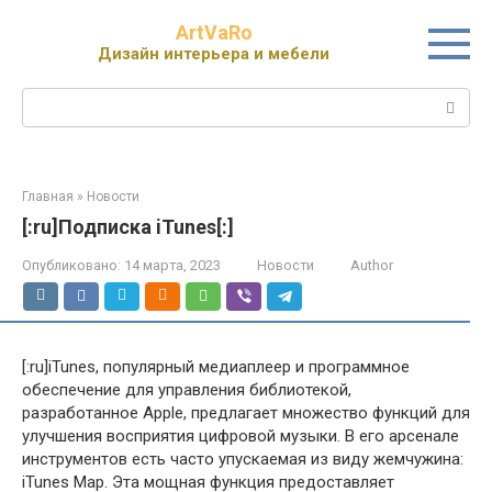
Перейти
ArtVaRo
к
Дизайн интерьера и мебели
контенту
Поиск:
Главная
»
Новости
[:ru]Подписка iTunes[:]
Опубликовано:
14 марта, 2023
Новости
Author
[:ru]iTunes, популярный медиаплеер и программное
обеспечение для управления библиотекой,
разработанное Apple, предлагает множество функций для
улучшения восприятия цифровой музыки. В его арсенале
инструментов есть часто упускаемая из виду жемчужина:
iTunes Map. Эта мощная функция предоставляет