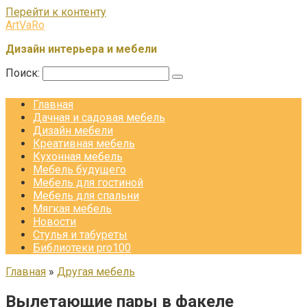
Перейти к контенту
ArtVaRo
Дизайн интерьера и мебели
Поиск:
Главная
Дачная и садовая мебель
Дизайн мебели
Креативная мебель
Кухонная мебель
Мебель будущего
Мебель для гостиной
Мебель для спальни
Мягкая мебель
Новости
Стулья и табуреты
Библиотеки pro100
Главная
»
Другая мебель
Вылетающие пары в факеле