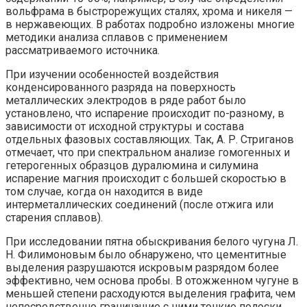
вольфрама в быстрорежущих сталях, хрома и никеля —
в нержавеющих. В работах подробно изложены многие
методики анализа сплавов с применением
рассматриваемого источника.
При изучении особенностей воздействия
конденсированного разряда на поверхность
металлических электродов в ряде работ было
установлено, что испарение происходит по-разному, в
зависимости от исходной структуры и состава
отдельных фазовых составляющих. Так, А. Р. Стриганов
отмечает, что при спектральном анализе гомогенных и
гетерогенных образцов дуралюмина и силумина
испарение магния происходит с большей скоростью в
том случае, когда он находится в виде
интерметаллических соединений (после отжига или
старения сплавов).
При исследовании пятна обыскривания белого чугуна Л.
Н. Филимоновым было обнаружено, что цементитные
выделения разрушаются искровым разрядом более
эффективно, чем основа пробы. В отожженном чугуне в
меньшей степени расходуются выделения графита, чем
непосредственно граничащие с ними тонкие полоски