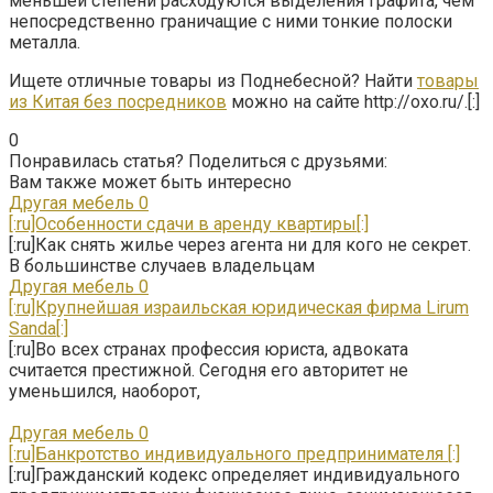
меньшей степени расходуются выделения графита, чем
непосредственно граничащие с ними тонкие полоски
металла.
Ищете отличные товары из Поднебесной? Найти
товары
из Китая без посредников
можно на сайте http://oxo.ru/.[:]
0
Понравилась статья? Поделиться с друзьями:
Вам также может быть интересно
Другая мебель
0
[:ru]Особенности сдачи в аренду квартиры[:]
[:ru]Как снять жилье через агента ни для кого не секрет.
В большинстве случаев владельцам
Другая мебель
0
[:ru]Крупнейшая израильская юридическая фирма Lirum
Sanda[:]
[:ru]Во всех странах профессия юриста, адвоката
считается престижной. Сегодня его авторитет не
уменьшился, наоборот,
Другая мебель
0
[:ru]Банкротство индивидуального предпринимателя [:]
[:ru]Гражданский кодекс определяет индивидуального