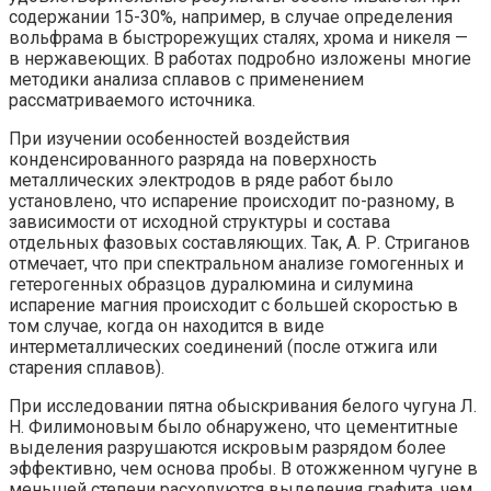
содержании 15-30%, например, в случае определения
вольфрама в быстрорежущих сталях, хрома и никеля —
в нержавеющих. В работах подробно изложены многие
методики анализа сплавов с применением
рассматриваемого источника.
При изучении особенностей воздействия
конденсированного разряда на поверхность
металлических электродов в ряде работ было
установлено, что испарение происходит по-разному, в
зависимости от исходной структуры и состава
отдельных фазовых составляющих. Так, А. Р. Стриганов
отмечает, что при спектральном анализе гомогенных и
гетерогенных образцов дуралюмина и силумина
испарение магния происходит с большей скоростью в
том случае, когда он находится в виде
интерметаллических соединений (после отжига или
старения сплавов).
При исследовании пятна обыскривания белого чугуна Л.
Н. Филимоновым было обнаружено, что цементитные
выделения разрушаются искровым разрядом более
эффективно, чем основа пробы. В отожженном чугуне в
меньшей степени расходуются выделения графита, чем