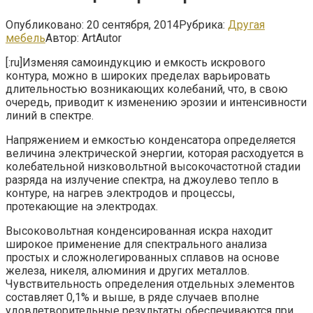
Опубликовано:
20 сентября, 2014
Рубрика:
Другая
мебель
Автор:
ArtAutor
[:ru]Изменяя самоиндукцию и емкость искрового
контура, можно в широких пределах варьировать
длительностью возникающих колебаний, что, в свою
очередь, приводит к изменению эрозии и интенсивности
линий в спектре.
Напряжением и емкостью конденсатора определяется
величина электрической энергии, которая расходуется в
колебательной низковольтной высокочастотной стадии
разряда на излучение спектра, на джоулево тепло в
контуре, на нагрев электродов и процессы,
протекающие на электродах.
Высоковольтная конденсированная искра находит
широкое применение для спектрального анализа
простых и сложнолегированных сплавов на основе
железа, никеля, алюминия и других металлов.
Чувствительность определения отдельных элементов
составляет 0,1% и выше, в ряде случаев вполне
удовлетворительные результаты обеспечиваются при