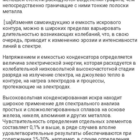
непосредственно граничащие с ними тонкие полоски
металла.
[:ua]Изменяя самоиндукцию и емкость искрового
контура, можно в широких пределах варьировать
длительностью возникающих колебаний, что, в свою
очередь, приводит к изменению эрозии и интенсивности
линий в спектре.
Напряжением и емкостью конденсатора определяется
величина электрической энергии, которая расходуется в
колебательной низковольтной высокочастотной стадии
разряда на излучение спектра, на джоулево тепло в
контуре, на нагрев электродов и процессы,
протекающие на электродах.
Высоковольтная конденсированная искра находит
широкое применение для спектрального анализа
простых и сложнолегированных сплавов на основе
железа, никеля, алюминия и других металлов.
Чувствительность определения отдельных элементов
составляет 0,1% и выше, в ряде случаев вполне
удовлетворительные результаты обеспечиваются при
содержании 15-30%, например, в случае определения