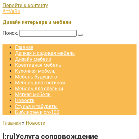
Перейти к контенту
ArtVaRo
Дизайн интерьера и мебели
Поиск:
Главная
Дачная и садовая мебель
Дизайн мебели
Креативная мебель
Кухонная мебель
Мебель будущего
Мебель для гостиной
Мебель для спальни
Мягкая мебель
Новости
Стулья и табуреты
Библиотеки pro100
Главная
»
Новости
[:ru]Услуга сопровождение