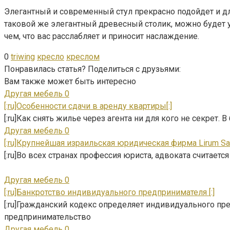
Элегантный и современный стул прекрасно подойдет и для
таковой же элегантный древесный столик, можно будет уг
чем, что вас расслабляет и приносит наслаждение.
0
triwing
кресло
креслом
Понравилась статья? Поделиться с друзьями:
Вам также может быть интересно
Другая мебель
0
[:ru]Особенности сдачи в аренду квартиры[:]
[:ru]Как снять жилье через агента ни для кого не секрет
Другая мебель
0
[:ru]Крупнейшая израильская юридическая фирма Lirum San
[:ru]Во всех странах профессия юриста, адвоката считаетс
Другая мебель
0
[:ru]Банкротство индивидуального предпринимателя [:]
[:ru]Гражданский кодекс определяет индивидуального п
предпринимательство
Другая мебель
0