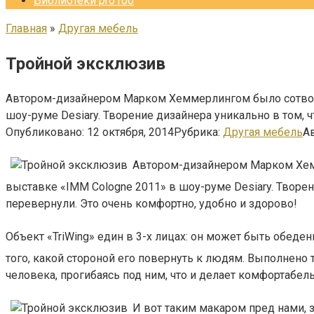
Библиотеки pro100
Главная
»
Другая мебель
Тройной эксклюзив
Автором-дизайнером Марком Хеммерлингом было сотворен
шоу-руме Desiary. Творение дизайнера уникально в том, ч
Опубликовано:
12 октября, 2014
Рубрика:
Другая мебель
Ав
Автором-дизайнером Марком Хемм
выставке «IMM Cologne 2011» в шоу-руме Desiary. Творен
перевернули.
Это очень комфортно, удобно и здорово!
Объект «TriWing» един в 3-х лицах: он может быть обеде
того, какой стороной его повернуть к людям. Выполнено т
человека, прогибаясь под ним, что и делает комфортабел
И вот таким макаром пред нами, з