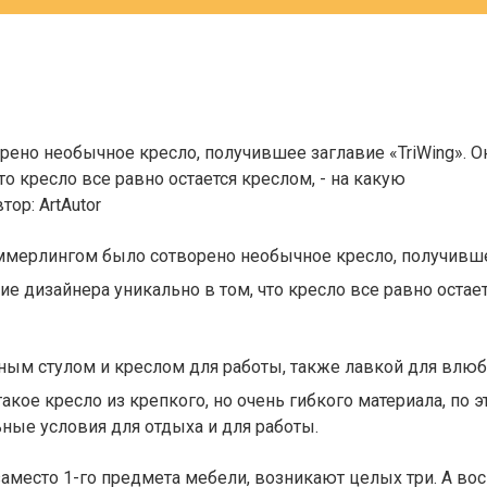
о необычное кресло, получившее заглавие «TriWing». Он
то кресло все равно остается креслом, - на какую
тор:
ArtAutor
ерлингом было сотворено необычное кресло, получившее 
ие дизайнера уникально в том, что кресло все равно остае
нным стулом и креслом для работы, также лавкой для влю
акое кресло из крепкого, но очень гибкого материала, по 
ьные условия для отдыха и для работы.
аместо 1-го предмета мебели, возникают целых три. А вос