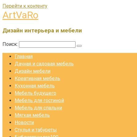
Перейти к контенту
ArtVaRo
Дизайн интерьера и мебели
Поиск:
Главная
Дачная и садовая мебель
Дизайн мебели
Креативная мебель
Кухонная мебель
Мебель будущего
Мебель для гостиной
Мебель для спальни
Мягкая мебель
Новости
Стулья и табуреты