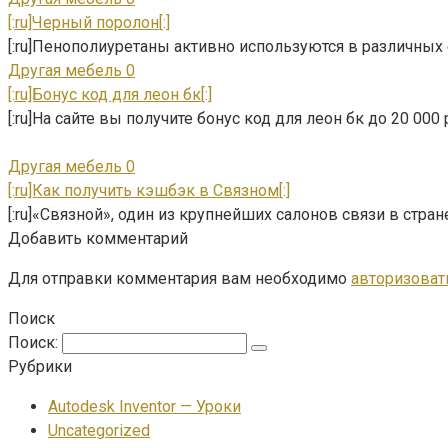
[:ru]Черный поролон[:]
[:ru]Пенополиуретаны активно используются в различных
Другая мебель
0
[:ru]Бонус код для леон бк[:]
[:ru]На сайте вы получите бонус код для леон бк до 20 000 
Другая мебель
0
[:ru]Как получить кэшбэк в Связном[:]
[:ru]«Связной», один из крупнейших салонов связи в стра
Добавить комментарий
Для отправки комментария вам необходимо
авторизоват
Поиск
Поиск:
Рубрики
Autodesk Inventor — Уроки
Uncategorized