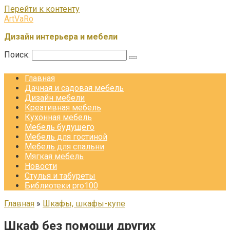
Перейти к контенту
ArtVaRo
Дизайн интерьера и мебели
Поиск:
Главная
Дачная и садовая мебель
Дизайн мебели
Креативная мебель
Кухонная мебель
Мебель будущего
Мебель для гостиной
Мебель для спальни
Мягкая мебель
Новости
Стулья и табуреты
Библиотеки pro100
Главная
»
Шкафы, шкафы-купе
Шкаф без помощи других