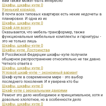
Вам также может быть интересно
Шкафы, шкафы-купе
0
Узенький коридор.
В почти всех типовых квартирах есть некие недочеты в
планировке. И одна из их
Шкафы, шкафы-купе
0
Шкаф для всего
Оказывается, что мебель-трансформер, также
функциональные мебельные комплекты и гарнитуры -
это не только лишь
Шкафы, шкафы-купе
0
Шкафы-купе. Достоинства
В Россйиской Федерции шкафы-купе получили
обширное распространение относительно не так давно.
Четкого ответа о
Шкафы, шкафы-купе
0
Угловой шкаф-купе – экономный вариант
Шкаф-купе в современном мире - это выбор
последнего поколения. И я уверена кто бы
Шкафы, шкафы-купе
0
Шкаф-купе с зеркальными дверями
Ремонт это дело необходимое и принципиальное, хотя и
довольно хлопотное, но в особенности дело
Шкафы, шкафы-купе
0