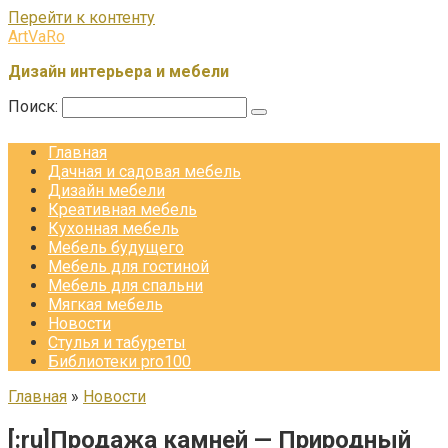
Перейти к контенту
ArtVaRo
Дизайн интерьера и мебели
Поиск:
Главная
Дачная и садовая мебель
Дизайн мебели
Креативная мебель
Кухонная мебель
Мебель будущего
Мебель для гостиной
Мебель для спальни
Мягкая мебель
Новости
Стулья и табуреты
Библиотеки pro100
Главная
»
Новости
[:ru]Продажа камней — Природный