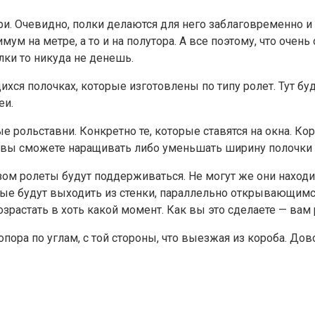
ри. Очевидно, полки делаются для него заблаговременно и
мум на метре, а то и на полутора. А все поэтому, что оче
лки то никуда не денешь.
ихся полочках, которые изготовлены по типу ролет. Тут б
еи.
 рольставни. Конкретно те, которые ставятся на окна. Кор
, вы сможете наращивать либо уменьшать ширину полочки 
м ролеты будут поддерживаться. Не могут же они находить
ые будут выходить из стенки, параллельно открывающимс
зрастать в хоть какой момент. Как вы это сделаете — ва
опора по углам, с той стороны, что выезжая из короба. Д