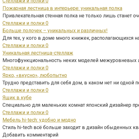
Стеллажи и полки
0
Пожарная лестница в интерьере: уникальная полка
Привлекательная стенная полка не только лишь станет о
Стеллажи и полки
0
Больше полочек – уникальных и различных!
Для тех, у кого в доме много книжек, располагающихся н
Стеллажи и полки
0
Уникальная лестница-стеллаж
Многофункциональность неких моделей межуровневых лес
Стеллажи и полки
0
Ярко, «вкусно», любопытно
Трудно представить для себя дом, в каком нет ни одной по
Стеллажи и полки
0
Ящик в кубе
Специально для маленьких комнат японский дизайнер пр
Стеллажи и полки
0
Мебель hi-tech: удобно и модно
Стиль hi-tech всё больше заходит в дизайн обыденных к
Добавить комментарий