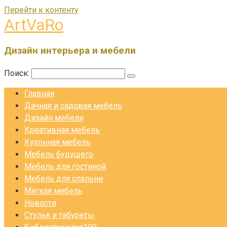
Перейти к контенту
ArtVaRo
Дизайн интерьера и мебели
Поиск:
Главная
Дачная и садовая мебель
Дизайн мебели
Креативная мебель
Кухонная мебель
Мебель будущего
Мебель для гостиной
Мебель для спальни
Мягкая мебель
Новости
Стулья и табуреты