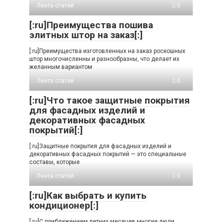
Лента статей
0
[:ru]Преимущества пошива
элитных штор на заказ[:]
[:ru]Преимущества изготовленных на заказ роскошных
штор многочисленны и разнообразны, что делает их
желанным вариантом
Лента статей
0
[:ru]Что такое защитные покрытия
для фасадных изделий и
декоративных фасадных
покрытий[:]
[:ru]Защитные покрытия для фасадных изделий и
декоративных фасадных покрытий — это специальные
составы, которые
Лента статей
0
[:ru]Как выбрать и купить
кондиционер[:]
[:ru]С приближением летних месяцев многие люди