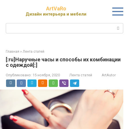
Перейти
ArtVaRo
к
Дизайн интерьера и мебели
контенту
Поиск:
Главная
»
Лента статей
[:ru]Наручные часы и способы их комбинации
с одеждой[:]
Опубликовано:
15 ноября, 2020
Лента статей
ArtAutor