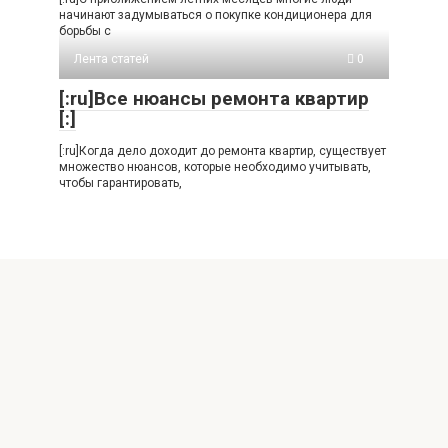
начинают задумываться о покупке кондиционера для
борьбы с
Лента статей
0
[:ru]Все нюансы ремонта квартир
[:]
[:ru]Когда дело доходит до ремонта квартир, существует
множество нюансов, которые необходимо учитывать,
чтобы гарантировать,
Добавить комментарий
Для отправки комментария вам необходимо
авторизоваться
.