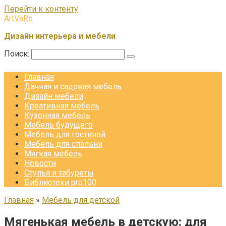
Перейти к контенту
ArtVaRo
Дизайн интерьера и мебели
Поиск:
Главная
Дачная и садовая мебель
Дизайн мебели
Креативная мебель
Кухонная мебель
Мебель будущего
Мебель для гостиной
Мебель для спальни
Мягкая мебель
Новости
Стулья и табуреты
Библиотеки pro100
Главная
»
Мебель для детской
Мягенькая мебель в детскую: для