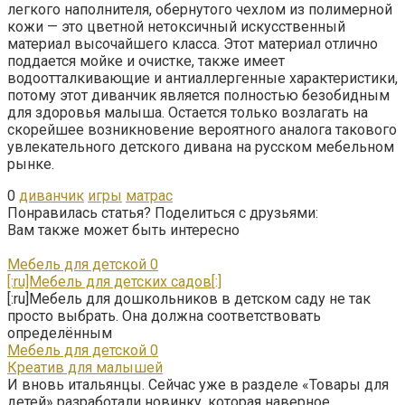
легкого наполнителя, обернутого чехлом из полимерной
кожи — это цветной нетоксичный искусственный
материал высочайшего класса. Этот материал отлично
поддается мойке и очистке, также имеет
водоотталкивающие и антиаллергенные характеристики,
потому этот диванчик является полностью безобидным
для здоровья малыша. Остается только возлагать на
скорейшее возникновение вероятного аналога такового
увлекательного детского дивана на русском мебельном
рынке.
0
диванчик
игры
матрас
Понравилась статья? Поделиться с друзьями:
Вам также может быть интересно
Мебель для детской
0
[:ru]Мебель для детских садов[:]
[:ru]Мебель для дошкольников в детском саду не так
просто выбрать. Она должна соответствовать
определённым
Мебель для детской
0
Креатив для малышей
И вновь итальянцы. Сейчас уже в разделе «Товары для
детей» разработали новинку, которая наверное