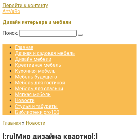
Перейти к контенту
ArtVaRo
Дизайн интерьера и мебели
Поиск:
Главная
Дачная и садовая мебель
Дизайн мебели
Креативная мебель
Кухонная мебель
Мебель будущего
Мебель для гостиной
Мебель для спальни
Мягкая мебель
Новости
Стулья и табуреты
Библиотеки pro100
Главная
»
Новости
[:ru]Мир дизайна квартир[:]