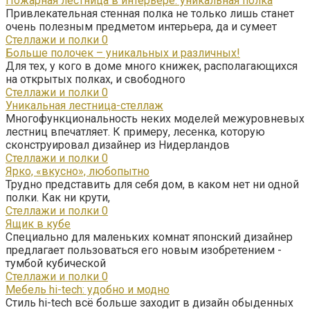
Пожарная лестница в интерьере: уникальная полка
Привлекательная стенная полка не только лишь станет
очень полезным предметом интерьера, да и сумеет
Стеллажи и полки
0
Больше полочек – уникальных и различных!
Для тех, у кого в доме много книжек, располагающихся
на открытых полках, и свободного
Стеллажи и полки
0
Уникальная лестница-стеллаж
Многофункциональность неких моделей межуровневых
лестниц впечатляет. К примеру, лесенка, которую
сконструировал дизайнер из Нидерландов
Стеллажи и полки
0
Ярко, «вкусно», любопытно
Трудно представить для себя дом, в каком нет ни одной
полки. Как ни крути,
Стеллажи и полки
0
Ящик в кубе
Специально для маленьких комнат японский дизайнер
предлагает пользоваться его новым изобретением -
тумбой кубической
Стеллажи и полки
0
Мебель hi-tech: удобно и модно
Стиль hi-tech всё больше заходит в дизайн обыденных