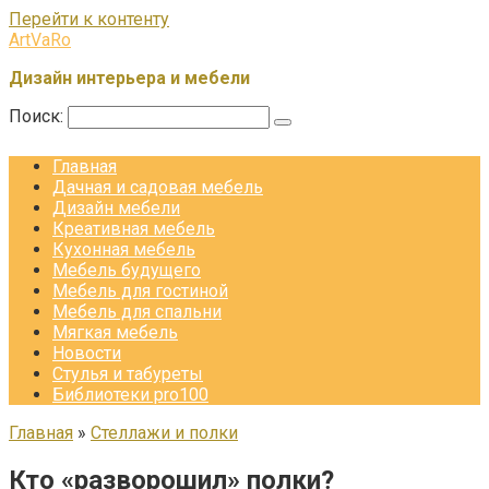
Перейти к контенту
ArtVaRo
Дизайн интерьера и мебели
Поиск:
Главная
Дачная и садовая мебель
Дизайн мебели
Креативная мебель
Кухонная мебель
Мебель будущего
Мебель для гостиной
Мебель для спальни
Мягкая мебель
Новости
Стулья и табуреты
Библиотеки pro100
Главная
»
Стеллажи и полки
Кто «разворошил» полки?