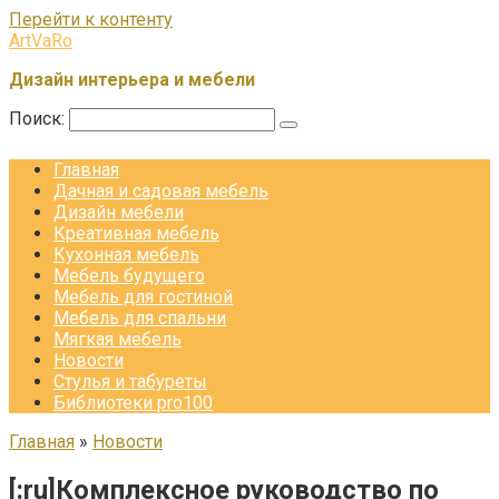
Перейти к контенту
ArtVaRo
Дизайн интерьера и мебели
Поиск:
Главная
Дачная и садовая мебель
Дизайн мебели
Креативная мебель
Кухонная мебель
Мебель будущего
Мебель для гостиной
Мебель для спальни
Мягкая мебель
Новости
Стулья и табуреты
Библиотеки pro100
Главная
»
Новости
[:ru]Комплексное руководство по