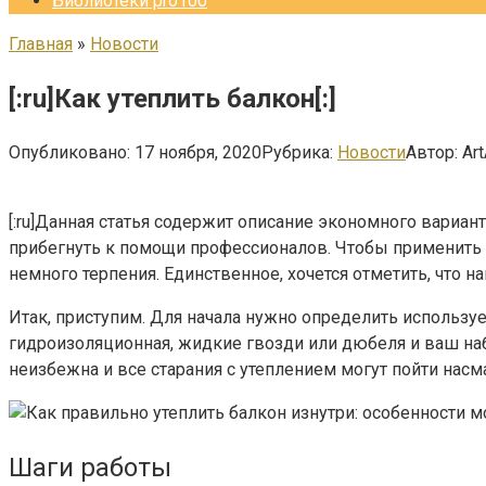
Библиотеки pro100
Главная
»
Новости
[:ru]Как утеплить балкон[:]
Опубликовано:
17 ноября, 2020
Рубрика:
Новости
Автор:
Art
[:ru]
Данная статья содержит описание экономного варианта
прибегнуть к помощи профессионалов. Чтобы применить 
немного терпения. Единственное, хочется отметить, что
Итак, приступим. Для начала нужно определить используем
гидроизоляционная, жидкие гвозди или дюбеля и ваш на
неизбежна и все старания с утеплением могут пойти насм
Шаги работы