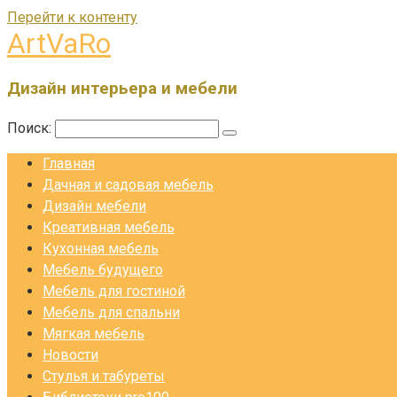
Перейти к контенту
ArtVaRo
Дизайн интерьера и мебели
Поиск:
Главная
Дачная и садовая мебель
Дизайн мебели
Креативная мебель
Кухонная мебель
Мебель будущего
Мебель для гостиной
Мебель для спальни
Мягкая мебель
Новости
Стулья и табуреты