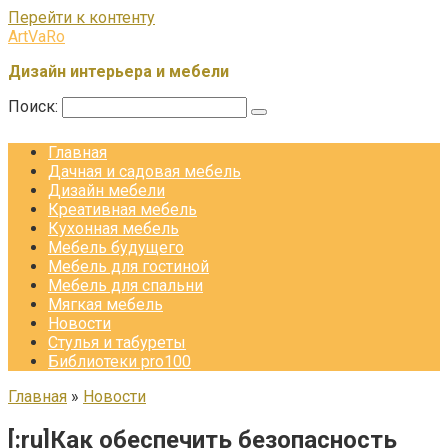
Перейти к контенту
ArtVaRo
Дизайн интерьера и мебели
Поиск:
Главная
Дачная и садовая мебель
Дизайн мебели
Креативная мебель
Кухонная мебель
Мебель будущего
Мебель для гостиной
Мебель для спальни
Мягкая мебель
Новости
Стулья и табуреты
Библиотеки pro100
Главная
»
Новости
[:ru]Как обеспечить безопасность