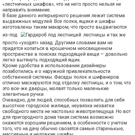
«лестничных шкафов», что на него просто нельзя не
направить внимание.
В базе данного интерьерного решения лежит система
выдвижных модулей. Все полки, ящики и шкафы
изготовлены таким макаром, что просто выдвигаются
из-под
лестницы и так же
просто «уходят» назад. Другими словами вам не
придется копаться в крошечном неосвещенном
пространстве в поисках подходящей вещи — довольно
легко вытянуть подходящий ящик.
Кроме удобства в использовании дизайнеры
позаботились и о наружной привлекательности
собственной системы. Фасады полок и шифанеров
отлично маскируются под отделку лестницы, и о том, что
это все-же дверцы, молвят только маленькие
элегантные ручки.
Очевидно, для людей, способных позволить для себя
высотное городское жилище, неувязка нехватки
свободного места не настолько животрепещуща. Но вот
для пригородного дома такая система возможно
окажется хорошим решением, в особенности с учетом
того, что на дачу обычно свозятся самые старенькые,
массивные и неловкие шкафы.