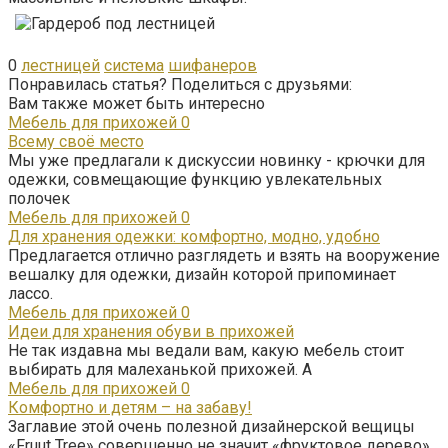
0
лестницей
система
шифанеров
Понравилась статья? Поделиться с друзьями:
Вам также может быть интересно
Мебель для прихожей
0
Всему своё место
Мы уже предлагали к дискуссии новинку - крючки для
одежки, совмещающие функцию увлекательных
полочек
Мебель для прихожей
0
Для хранения одежки: комфортно, модно, удобно
Предлагается отлично разглядеть и взять на вооружение
вешалку для одежки, дизайн которой припоминает
лассо.
Мебель для прихожей
0
Идеи для хранения обуви в прихожей
Не так издавна мы ведали вам, какую мебель стоит
выбирать для малеханькой прихожей. А
Мебель для прихожей
0
Комфортно и детям – на забаву!
Заглавие этой очень полезной дизайнерской вещицы
«Fruut Tree» совершенно не значит «фруктовое дерево»,