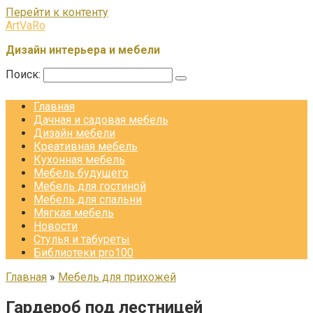
Перейти к контенту
ArtVaRo
Дизайн интерьера и мебели
Поиск:
Главная
Дачная и садовая мебель
Дизайн мебели
Креативная мебель
Кухонная мебель
Мебель будущего
Мебель для гостиной
Мебель для спальни
Мягкая мебель
Новости
Стулья и табуреты
Библиотеки pro100
Главная
»
Мебель для прихожей
Гардероб под лестницей