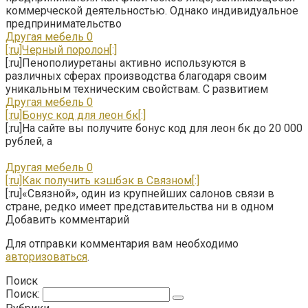
коммерческой деятельностью. Однако индивидуальное
предпринимательство
Другая мебель
0
[:ru]Черный поролон[:]
[:ru]Пенополиуретаны активно используются в
различных сферах производства благодаря своим
уникальным техническим свойствам. С развитием
Другая мебель
0
[:ru]Бонус код для леон бк[:]
[:ru]На сайте вы получите бонус код для леон бк до 20 000
рублей, а
Другая мебель
0
[:ru]Как получить кэшбэк в Связном[:]
[:ru]«Связной», один из крупнейших салонов связи в
стране, редко имеет представительства ни в одном
Добавить комментарий
Для отправки комментария вам необходимо
авторизоваться
.
Поиск
Поиск: