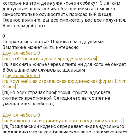
которые на этом деле уже «съели собаку». С легким
доступным, пошаговым объяснением вы сможете
самостоятельно осуществить прекрасный фасад.
Главное помните: вы все сможете, у вас все получится.
Всего вам доброго.
0
Понравилась статья? Поделиться с друзьями:
Вам также может быть интересно
Другая мебель
0
[:ru]Особенности сдачи в аренду квартиры[:]
[:ru]Как снять жилье через агента ни для кого не секрет.
В большинстве случаев владельцам
Другая мебель
0
[:ru]Крупнейшая израильская юридическая фирма Lirum
Sanda[:]
[:ru]Во всех странах профессия юриста, адвоката
считается престижной. Сегодня его авторитет не
уменьшился, наоборот,
Другая мебель
0
[:ru]Банкротство индивидуального предпринимателя [:]
[:ru]Гражданский кодекс определяет индивидуального
предпринимателя как физическое лицо, занимающееся