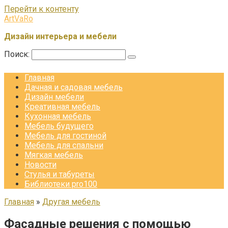
Перейти к контенту
ArtVaRo
Дизайн интерьера и мебели
Поиск:
Главная
Дачная и садовая мебель
Дизайн мебели
Креативная мебель
Кухонная мебель
Мебель будущего
Мебель для гостиной
Мебель для спальни
Мягкая мебель
Новости
Стулья и табуреты
Библиотеки pro100
Главная
»
Другая мебель
Фасадные решения с помощью