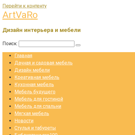
Перейти к контенту
ArtVaRo
Дизайн интерьера и мебели
Поиск:
Главная
Дачная и садовая мебель
Дизайн мебели
Креативная мебель
Кухонная мебель
Мебель будущего
Мебель для гостиной
Мебель для спальни
Мягкая мебель
Новости
Стулья и табуреты