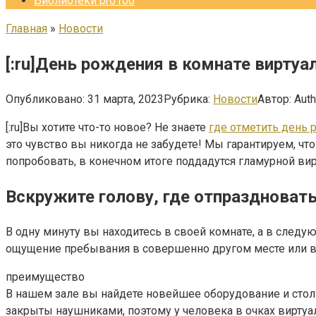
Библиотеки pro100
Главная
»
Новости
[:ru]День рождения в комнате виртуал
Опубликовано:
31 марта, 2023
Рубрика:
Новости
Автор:
Auth
[:ru]Вы хотите что-то новое? Не знаете
где отметить день 
это чувство вы никогда не забудете! Мы гарантируем, ч
попробовать, в конечном итоге поддадутся гламурной ви
Вскружите голову, где отпраздноват
В одну минуту вы находитесь в своей комнате, а в след
ощущение пребывания в совершенно другом месте или вр
преимущество
В нашем зале вы найдете новейшее оборудование и столько
закрыты наушниками, поэтому у человека в очках виртуал