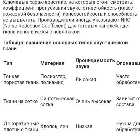
Ключевые характеристики, на которые стоит смотреть:
коэффициент пропускания звука, огнестойкость (класс
пожарной безопасности), износостойкость и способность
не выцветать. Производители иногда указывают NRC
(Noise Reduction Coefficient) для готовых панелей, где
ткань используется с подложкой.
Таблица: сравнение основных типов акустической
ткани
Проницаемость
Тип
Материал
Огонеза
звука
Тонкая
Полиэстер,
Часто
Высокая
пористая ткань
полиамид
обработа
Синтетическая
Зависит о
Ткани на сетке
Очень высокая
сетка
состава
Декоративные
Нужна доп
Хлопок, лен
Низкая
плотные ткани
обработк