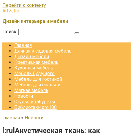
Перейти к контенту
ArtVaRo
Дизайн интерьера и мебели
Поиск:
Главная
Дачная и садовая мебель
Дизайн мебели
Креативная мебель
Кухонная мебель
Мебель будущего
Мебель для гостиной
Мебель для спальни
Мягкая мебель
Новости
Стулья и табуреты
Библиотеки pro100
Главная
»
Новости
[:ru]Акустическая ткань: как