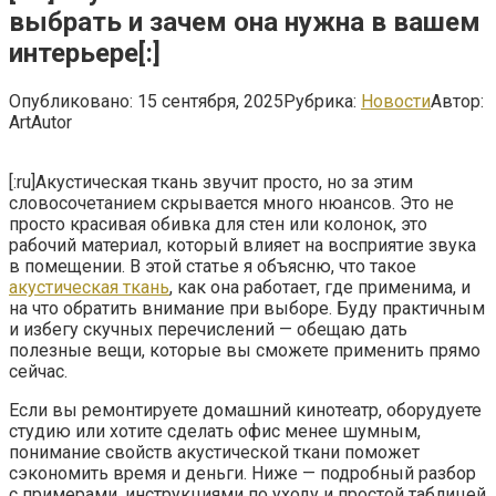
выбрать и зачем она нужна в вашем
интерьере[:]
Опубликовано:
15 сентября, 2025
Рубрика:
Новости
Автор:
ArtAutor
[:ru]Акустическая ткань звучит просто, но за этим
словосочетанием скрывается много нюансов. Это не
просто красивая обивка для стен или колонок, это
рабочий материал, который влияет на восприятие звука
в помещении. В этой статье я объясню, что такое
акустическая ткань
, как она работает, где применима, и
на что обратить внимание при выборе. Буду практичным
и избегу скучных перечислений — обещаю дать
полезные вещи, которые вы сможете применить прямо
сейчас.
Если вы ремонтируете домашний кинотеатр, оборудуете
студию или хотите сделать офис менее шумным,
понимание свойств акустической ткани поможет
сэкономить время и деньги. Ниже — подробный разбор
с примерами, инструкциями по уходу и простой таблицей