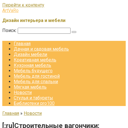
Перейти к контенту
ArtVaRo
Дизайн интерьера и мебели
Поиск:
Главная
Дачная и садовая мебель
Дизайн мебели
Креативная мебель
Кухонная мебель
Мебель будущего
Мебель для гостиной
Мебель для спальни
Мягкая мебель
Новости
Стулья и табуреты
Библиотеки pro100
Главная
»
Новости
[:ru]Строительные вагончики: