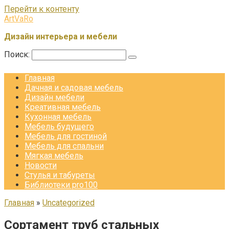
Перейти к контенту
ArtVaRo
Дизайн интерьера и мебели
Поиск:
Главная
Дачная и садовая мебель
Дизайн мебели
Креативная мебель
Кухонная мебель
Мебель будущего
Мебель для гостиной
Мебель для спальни
Мягкая мебель
Новости
Стулья и табуреты
Библиотеки pro100
Главная
»
Uncategorized
Сортамент труб стальных