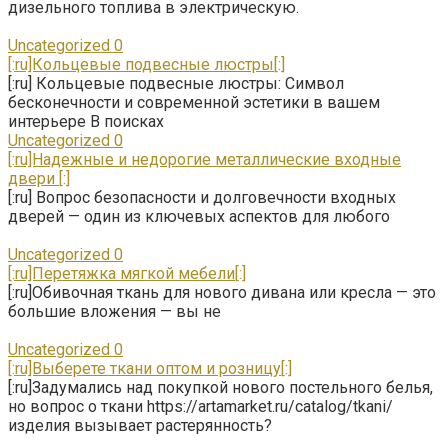
дизельного топлива в электрическую.
Uncategorized
0
[:ru]Кольцевые подвесные люстры[:]
[:ru] Кольцевые подвесные люстры: Символ
бесконечности и современной эстетики в вашем
интерьере В поисках
Uncategorized
0
[:ru]Надежные и недорогие металлические входные
двери [:]
[:ru] Вопрос безопасности и долговечности входных
дверей — один из ключевых аспектов для любого
Uncategorized
0
[:ru]Перетяжка мягкой мебели[:]
[:ru]Обивочная ткань для нового дивана или кресла — это
большие вложения — вы не
Uncategorized
0
[:ru]Выберете ткани оптом и розницу[:]
[:ru]Задумались над покупкой нового постельного белья,
но вопрос о ткани https://artamarket.ru/catalog/tkani/
изделия вызывает растерянность?