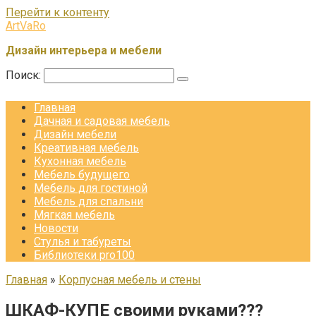
Перейти к контенту
ArtVaRo
Дизайн интерьера и мебели
Поиск:
Главная
Дачная и садовая мебель
Дизайн мебели
Креативная мебель
Кухонная мебель
Мебель будущего
Мебель для гостиной
Мебель для спальни
Мягкая мебель
Новости
Стулья и табуреты
Библиотеки pro100
Главная
»
Корпусная мебель и стены
ШКАФ-КУПЕ своими руками???