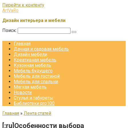
Перейти к контенту
ArtVaRo
Дизайн интерьера и мебели
Поиск:
Главная
Дачная и садовая мебель
Дизайн мебели
Креативная мебель
Кухонная мебель
Мебель будущего
Мебель для гостиной
Мебель для спальни
Мягкая мебель
Новости
Стулья и табуреты
Библиотеки pro100
Главная
»
Лента статей
[:ru]Особенности выбора