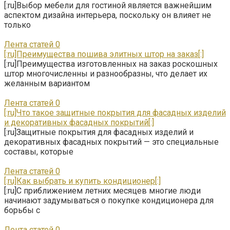
[:ru]Выбор мебели для гостиной является важнейшим
аспектом дизайна интерьера, поскольку он влияет не
только
Лента статей
0
[:ru]Преимущества пошива элитных штор на заказ[:]
[:ru]Преимущества изготовленных на заказ роскошных
штор многочисленны и разнообразны, что делает их
желанным вариантом
Лента статей
0
[:ru]Что такое защитные покрытия для фасадных изделий
и декоративных фасадных покрытий[:]
[:ru]Защитные покрытия для фасадных изделий и
декоративных фасадных покрытий — это специальные
составы, которые
Лента статей
0
[:ru]Как выбрать и купить кондиционер[:]
[:ru]С приближением летних месяцев многие люди
начинают задумываться о покупке кондиционера для
борьбы с
Лента статей
0