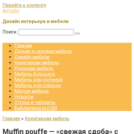
Перейти к контенту
ArtVaRo
Дизайн интерьера и мебели
Поиск:
Главная
Дачная и садовая мебель
Дизайн мебели
Креативная мебель
Кухонная мебель
Мебель будущего
Мебель для гостиной
Мебель для спальни
Мягкая мебель
Новости
Стулья и табуреты
Библиотеки pro100
Главная
»
Креативная мебель
Muffin pouffe — «свежая сдоба» с