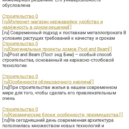
обусловлена
Строительство
0
[:ru]Интернет-магазин нержавейки: удобство и
надёжность в одном решении[:]
[:ru] Современный подход к поставкам металлопроката В
условиях растущих требований к качеству и срокам
Строительство
0
[:ru]Оригинальные проекты домов Post and Beam[:]
[:ru]Post and Beam (Пост энд Бим) – особый способ
строительства, основанный на каркасно-столбовой
технологии.
Строительство
0
[:ru]Особенности облицовочного кирпича[:]
[:ru]При строительстве жилья в нашем современном
мире для того, чтобы сделать его привлекательным
очень
Строительство
0
[:ru]Керамические блоки: особенности, преимущества [:]
[:ru]На сегодняшний день современная архитектура
пополнилась множеством новых технологий и