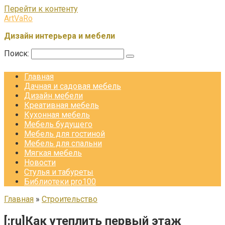
Перейти к контенту
ArtVaRo
Дизайн интерьера и мебели
Поиск:
Главная
Дачная и садовая мебель
Дизайн мебели
Креативная мебель
Кухонная мебель
Мебель будущего
Мебель для гостиной
Мебель для спальни
Мягкая мебель
Новости
Стулья и табуреты
Библиотеки pro100
Главная
»
Строительство
[:ru]Как утеплить первый этаж